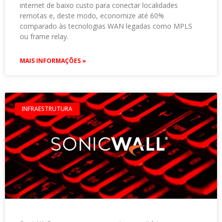
internet de baixo custo para conectar localidades
remotas e, deste modo, economize até 60%
comparado às tecnologias WAN legadas como MPLS
ou frame relay.
MAIS INFORMAÇÕES »
INFRAESTRUTURA