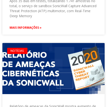
Após 35 dias em testes, totalizando 1.741 amostras no
total, o serviço de sandbox SonicWall Capture Advanced
Threat Protection (ATP) multimotor, com Real-Time
Deep Memory
MAIS INFORMAÇÕES »
NOTÍCIAS
Relatório de ameaças da SonicWall mostra aumento de