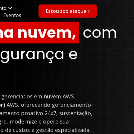
nto
Estou sob ataque
Eventos
 na nuvem,
com
egurança e
os gerenciados em nuvem AWS.
r)
AWS, oferecendo gerenciamento
amento proativo 24x7, sustentação,
gre, modernize e opere sua
o de custos e gestão especializada,