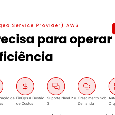
d Service Provider) AWS
ecisa para operar
iciência
zação de
FinOps & Gestão
Suporte Nível 2 e
Crescimento Sob
Aut
es
de Custos
3
Demanda
Orq