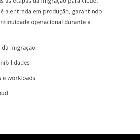
 as etapas da migração para cloud,
até a entrada em produção, garantindo
ntinuidade operacional durante a
a da migração
onibilidades
s e workloads
oud