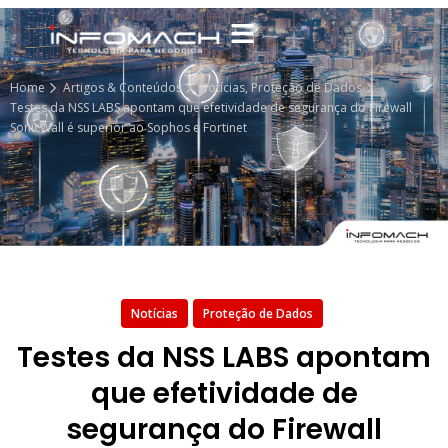
Home
Artigos & Conteúdos
Notícias
,
Proteção de Dados
Testes da NSS LABS apontam que efetividade de segurança do Firewall
SonicWall é superior ao Sophos e Fortinet
Notícias
Proteção de Dados
Testes da NSS LABS apontam
que efetividade de
segurança do Firewall