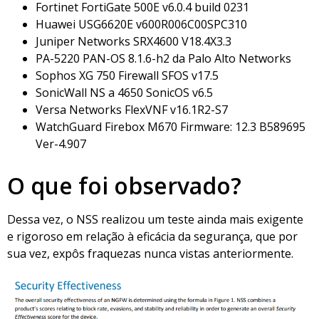
Fortinet FortiGate 500E v6.0.4 build 0231
Huawei USG6620E v600R006C00SPC310
Juniper Networks SRX4600 V18.4X3.3
PA-5220 PAN-OS 8.1.6-h2 da Palo Alto Networks
Sophos XG 750 Firewall SFOS v17.5
SonicWall NS a 4650 SonicOS v6.5
Versa Networks FlexVNF v16.1R2-S7
WatchGuard Firebox M670 Firmware: 12.3 B589695
Ver-4.907
O que foi observado?
Dessa vez, o NSS realizou um teste ainda mais exigente
e rigoroso em relação à eficácia da segurança, que por
sua vez, expôs fraquezas nunca vistas anteriormente.