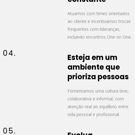
Atuamos com times orientados
ao cliente e incentivamos trocas
frequentes com lideranças,
incluindo encontros One on One.
04.
Esteja em um
ambiente que
prioriza pessoas
Fomentamos uma cultura leve,
colaborativa e informal, com
atenção real ao equilíbrio entre
vida pessoal e profissional.
05.