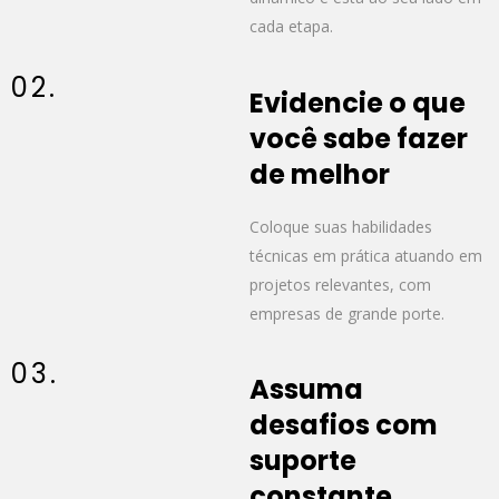
cada etapa.
02.
Evidencie o que
você sabe fazer
de melhor
Coloque suas habilidades
técnicas em prática atuando em
projetos relevantes, com
empresas de grande porte.
03.
Assuma
desafios com
suporte
constante