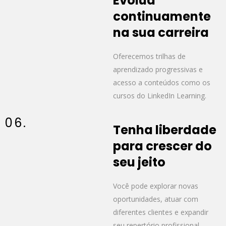
Evolua
continuamente
na sua carreira
Oferecemos trilhas de
aprendizado progressivas e
acesso a conteúdos como os
cursos do LinkedIn Learning.
06.
Tenha liberdade
para crescer do
seu jeito
Você pode explorar novas
oportunidades, atuar com
diferentes clientes e expandir
seu repertório profissional.