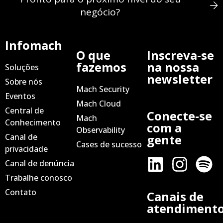
negócio?
Infomach
O que
Inscreva-se
fazemos
na nossa
Soluções
newsletter
Sobre nós
Mach Security
Eventos
Mach Cloud
Central de
Conecte-se
Mach
Conhecimento
com a
Observability
Canal de
gente
Cases de sucesso
privacidade
Canal de denúncia
Trabalhe conosco
Contato
Canais de
atendiment