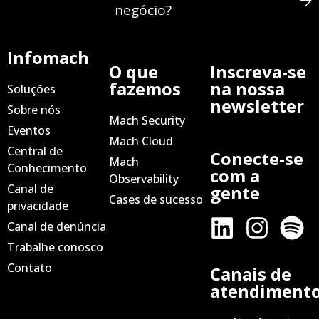
negócio?
Infomach
O que
Inscreva-se
fazemos
na nossa
Soluções
newsletter
Sobre nós
Mach Security
Eventos
Mach Cloud
Central de
Conecte-se
Mach
Conhecimento
com a
Observability
Canal de
gente
Cases de sucesso
privacidade
Canal de denúncia
Trabalhe conosco
Contato
Canais de
atendiment