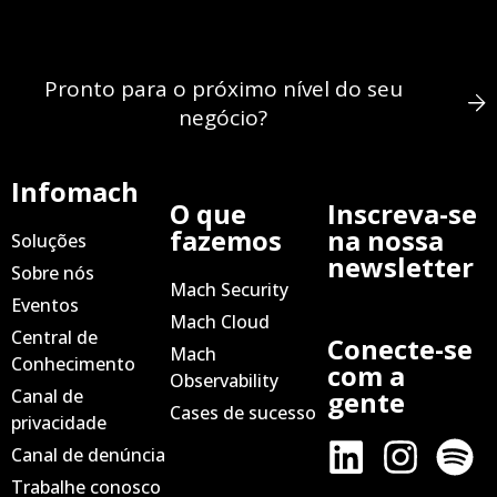
Pronto para o próximo nível do seu
negócio?
Infomach
O que
Inscreva-se
fazemos
na nossa
Soluções
newsletter
Sobre nós
Mach Security
Eventos
Mach Cloud
Central de
Conecte-se
Mach
Conhecimento
com a
Observability
Canal de
gente
Cases de sucesso
privacidade
Canal de denúncia
Trabalhe conosco