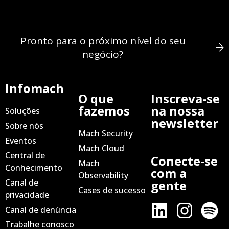
Pronto para o próximo nível do seu
negócio?
Infomach
O que
Inscreva-se
fazemos
na nossa
Soluções
newsletter
Sobre nós
Mach Security
Eventos
Mach Cloud
Central de
Conecte-se
Mach
Conhecimento
com a
Observability
Canal de
gente
Cases de sucesso
privacidade
Canal de denúncia
Trabalhe conosco