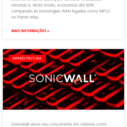
remotas e, deste modo, economize até 60%
comparado às tecnologias WAN legadas como MPLS
ou frame relay.
MAIS INFORMAÇÕES »
INFRAESTRUTURA
SonicWall vence seu concorrente em critérios como