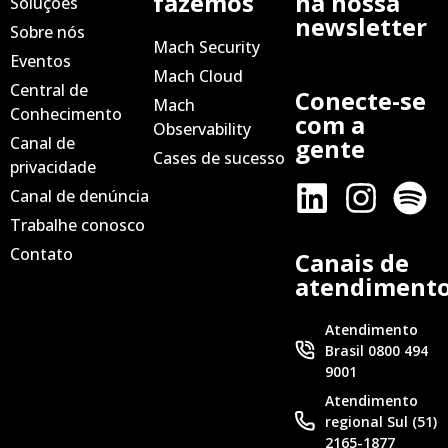
fazemos
na nossa
Soluções
newsletter
Sobre nós
Mach Security
Eventos
Mach Cloud
Central de
Conecte-se
Mach
Conhecimento
com a
Observability
Canal de
gente
Cases de sucesso
privacidade
Canal de denúncia
Trabalhe conosco
Contato
Canais de
atendiment
Atendimento
Brasil 0800 494
9001
Atendimento
regional Sul (51)
2165-1877