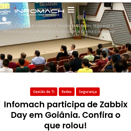
Home
Artigos & Conteúdos
Gestão de TI
,
Redes
,
Segurança
Infomach participa de Zabbix Day em Goiânia. Confira o que rolou!
Gestão de TI
Redes
Segurança
Infomach participa de Zabbix
Day em Goiânia. Confira o
que rolou!