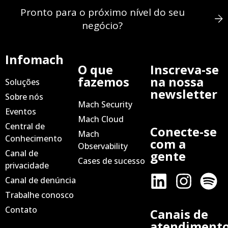
Pronto para o próximo nível do seu
negócio?
Infomach
O que
Inscreva-se
fazemos
na nossa
Soluções
newsletter
Sobre nós
Mach Security
Eventos
Mach Cloud
Central de
Conecte-se
Mach
Conhecimento
com a
Observability
Canal de
gente
Cases de sucesso
privacidade
Canal de denúncia
Trabalhe conosco
Contato
Canais de
atendiment