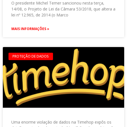
O presidente Michel Temer sancionou nesta terça,
14/08, o Projeto de Lei da Câmara 53/2018, que altera a
lei nº 12.965, de 2014 (o Marco
MAIS INFORMAÇÕES »
PROTEÇÃO DE DADOS
Uma enorme violação de dados na Timehop expôs os