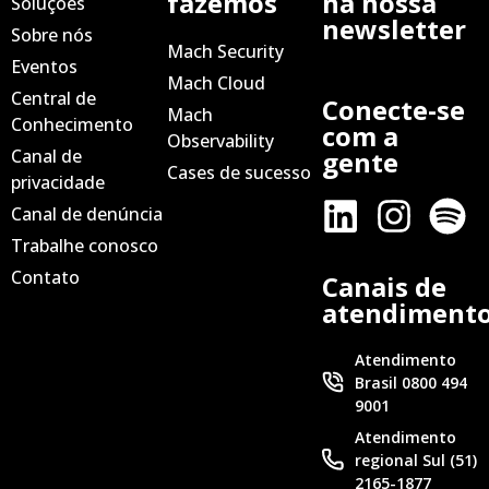
fazemos
na nossa
Soluções
newsletter
Sobre nós
Mach Security
Eventos
Mach Cloud
Central de
Conecte-se
Mach
Conhecimento
com a
Observability
Canal de
gente
Cases de sucesso
privacidade
Canal de denúncia
Trabalhe conosco
Contato
Canais de
atendiment
Atendimento
Brasil 0800 494
9001
Atendimento
regional Sul (51)
2165-1877