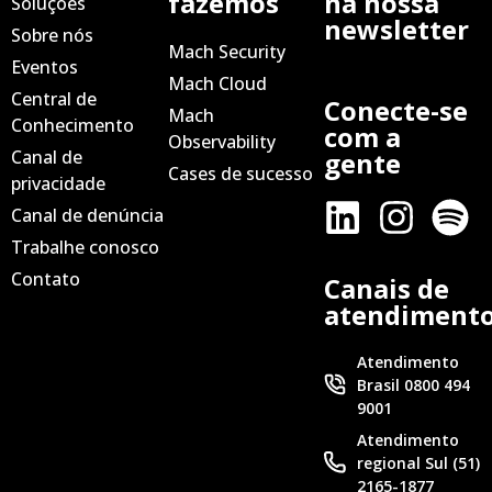
fazemos
na nossa
Soluções
newsletter
Sobre nós
Mach Security
Eventos
Mach Cloud
Central de
Conecte-se
Mach
Conhecimento
com a
Observability
Canal de
gente
Cases de sucesso
privacidade
Canal de denúncia
Trabalhe conosco
Contato
Canais de
atendiment
Atendimento
Brasil 0800 494
9001
Atendimento
regional Sul (51)
2165-1877