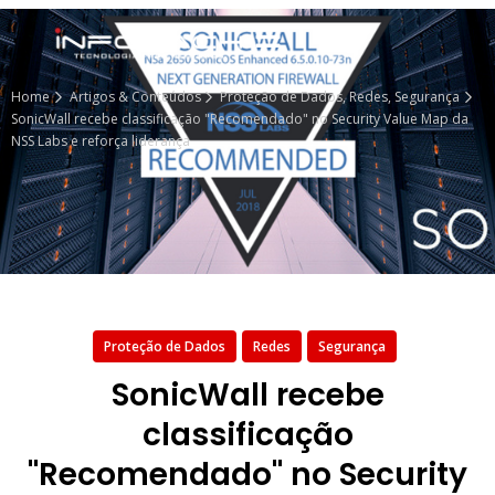
Home
Artigos & Conteúdos
Proteção de Dados
,
Redes
,
Segurança
SonicWall recebe classificação "Recomendado" no Security Value Map da
NSS Labs e reforça liderança
Proteção de Dados
Redes
Segurança
SonicWall recebe
classificação
"Recomendado" no Security