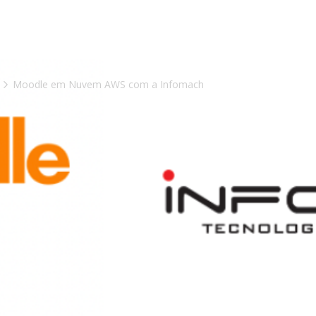
ções
A Empresa
Cases
Central de Conhecime
m
Moodle em Nuvem AWS com a Infomach