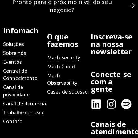
Pronto para o próximo nível do seu
negócio?
Infomach
O que
Inscreva-se
fazemos
na nossa
Soluções
newsletter
Sobre nós
Mach Security
Eventos
Mach Cloud
Central de
Conecte-se
Mach
Conhecimento
com a
Observability
Canal de
gente
Cases de sucesso
privacidade
Canal de denúncia
Trabalhe conosco
Contato
Canais de
atendiment