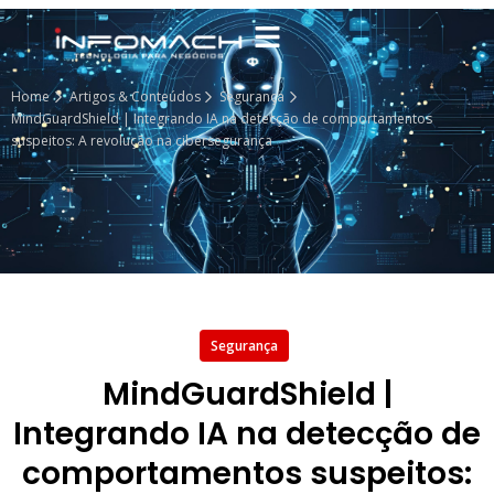
Home
Artigos & Conteúdos
Segurança
MindGuardShield | Integrando IA na detecção de comportamentos
suspeitos: A revolução na cibersegurança
Segurança
MindGuardShield |
Integrando IA na detecção de
comportamentos suspeitos: