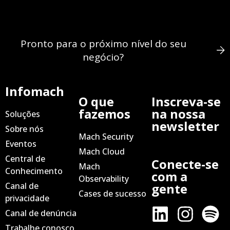
Pronto para o próximo nível do seu
negócio?
Infomach
O que
Inscreva-se
fazemos
na nossa
Soluções
newsletter
Sobre nós
Mach Security
Eventos
Mach Cloud
Central de
Conecte-se
Mach
Conhecimento
com a
Observability
Canal de
gente
Cases de sucesso
privacidade
Canal de denúncia
Trabalhe conosco