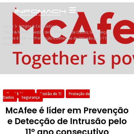
Home
Artigos & Conteúdos
Cloud & Nuvem
,
Gestão de TI
,
Proteção de Dados
,
Segurança
McAfee é líder em Prevenção e Detecção de Intrusão pelo 11º ano
consecutivo
Cloud & Nuvem
Gestão de TI
Proteção de
Dados
Segurança
McAfee é líder em Prevenção
e Detecção de Intrusão pelo
11º ano consecutivo