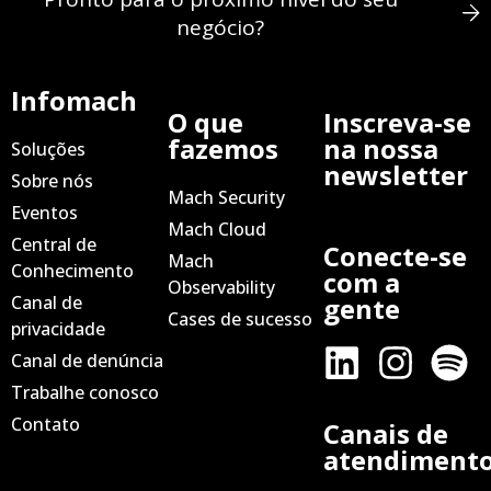
negócio?
Infomach
O que
Inscreva-se
fazemos
na nossa
Soluções
newsletter
Sobre nós
Mach Security
Eventos
Mach Cloud
Central de
Conecte-se
Mach
Conhecimento
com a
Observability
Canal de
gente
Cases de sucesso
privacidade
Canal de denúncia
Trabalhe conosco
Contato
Canais de
atendiment