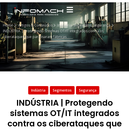
Home
Artigos & Conteúdos
Indústria
,
Segmentos
,
Segurança
INDÚSTRIA | Protegendo sistemas OT/IT integrados contra os
ciberataques que paralisaram fábricas
Indústria
Segmentos
Segurança
INDÚSTRIA | Protegendo
sistemas OT/IT integrados
contra os ciberataques que