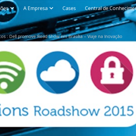
ções
A Empresa
Cases
Central de Conhecime
tos : Dell promove Road Show em Brasília – Viaje na Inovação