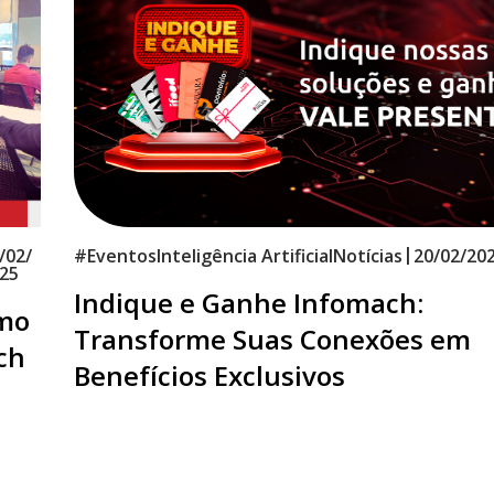
|
/02/
#
Eventos
Inteligência Artificial
Notícias
20/02/20
25
Indique e Ganhe Infomach:
omo
Transforme Suas Conexões em
ch
Benefícios Exclusivos