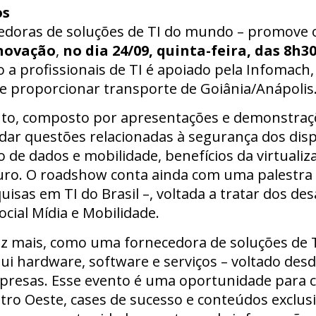
os
cedoras de soluções de TI do mundo – promove
Inovação
,
no dia 24/09, quinta-feira, das 8h3
o a profissionais de TI é apoiado pela Infomach
e proporcionar transporte de Goiânia/Anápolis
nto, composto por apresentações e demonstraçõ
rdar questões relacionadas à segurança dos disp
o de dados e mobilidade, benefícios da virtuali
uro. O roadshow conta ainda com uma palestra 
uisas em TI do Brasil –, voltada a tratar dos des
cial Mídia e Mobilidade.
 vez mais, como uma fornecedora de soluções de 
ui hardware, software e serviços – voltado desde
presas. Esse evento é uma oportunidade para 
ntro Oeste, cases de sucesso e conteúdos exclu