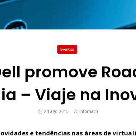
Eventos
 Dell promove Ro
lia – Viaje na In
24 ago 2015
Infomach
 novidades e tendências nas áreas de virtual