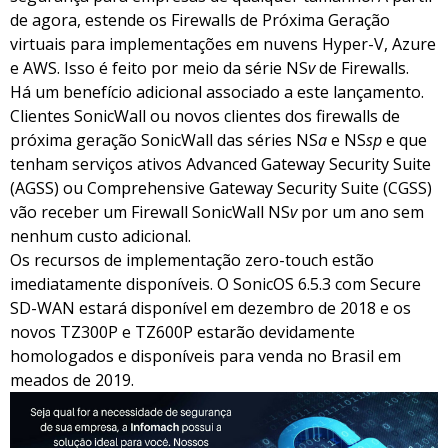
de agora, estende os Firewalls de Próxima Geração
virtuais para implementações em nuvens Hyper-V, Azure
e AWS. Isso é feito por meio da série NS
v
de Firewalls.
Há um benefício adicional associado a este lançamento.
Clientes SonicWall ou novos clientes dos firewalls de
próxima geração SonicWall das séries NS
a
e NS
sp
e que
tenham serviços ativos Advanced Gateway Security Suite
(AGSS) ou Comprehensive Gateway Security Suite (CGSS)
vão receber um Firewall SonicWall NS
v
por um ano sem
nenhum custo adicional.
Os recursos de implementação zero-touch estão
imediatamente disponíveis. O SonicOS 6.5.3 com Secure
SD-WAN estará disponível em dezembro de 2018 e os
novos TZ300P e TZ600P estarão devidamente
homologados e disponíveis para venda no Brasil em
meados de 2019.