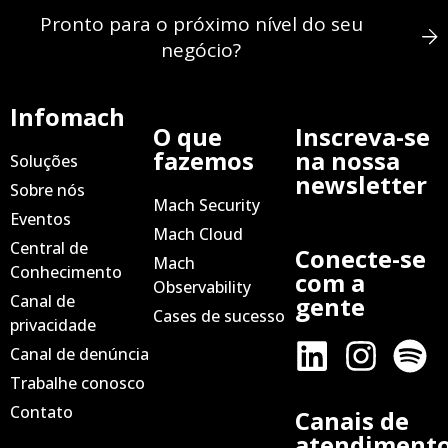
Pronto para o próximo nível do seu
negócio?
Infomach
O que
Inscreva-se
fazemos
na nossa
Soluções
newsletter
Sobre nós
Mach Security
Eventos
Mach Cloud
Central de
Conecte-se
Mach
Conhecimento
com a
Observability
Canal de
gente
Cases de sucesso
privacidade
Canal de denúncia
Trabalhe conosco
Contato
Canais de
atendiment