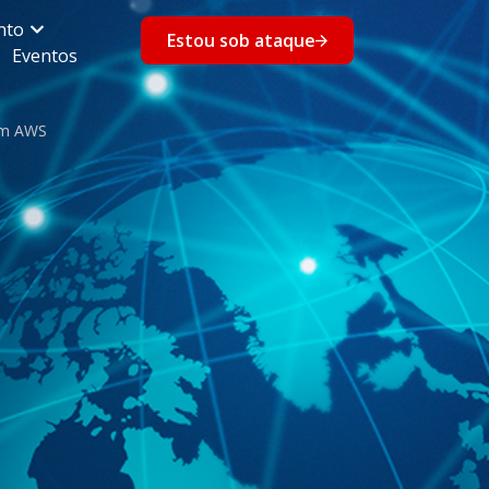
nto
Estou sob ataque
Eventos
em AWS