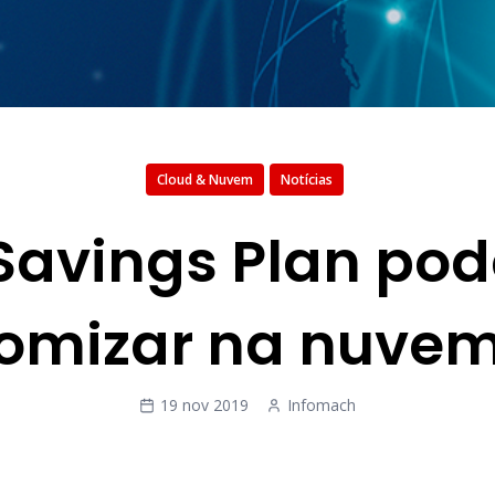
Cloud & Nuvem
Notícias
avings Plan pode
omizar na nuve
19 nov 2019
Infomach