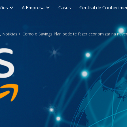
ções
A Empresa
Cases
Central de Conhecime
m
,
Notícias
Como o Savings Plan pode te fazer economizar na nuv