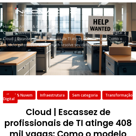
Home
Artigos & Conteúdos
Cloud & Nuvem
,
Infraestrutura
,
Sem categoria
,
Transformação Digital
Cloud | Escassez de profissionais de TI atinge 408 mil vagas: Como o
modelo gerenciado da Infomach resolve seu déficit técnico
Cloud & Nuvem
Infraestrutura
Sem categoria
Transformação
Digital
Cloud | Escassez de
profissionais de TI atinge 408
mil vagas: Como o modelo