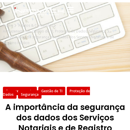
Home
Artigos & Conteúdos
Armazenamento
,
Gestão de TI
,
Proteção de Dados
,
Segurança
A importância da segurança dos dados dos Serviços Notariais e de
Registro Público
Armazenamento
Gestão de TI
Proteção de
Dados
Segurança
A importância da segurança
dos dados dos Serviços
Notariais e de Registro