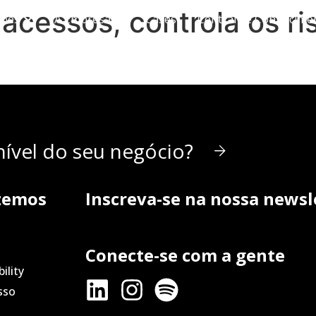
acessos, controla os ri
ções
A Empresa
Cases
Central de Conhecime
ível do seu negócio?
zemos
Inscreva-se na nossa newsl
Conecte-se com a gente
ility
sso