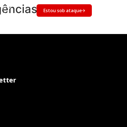
ências para as
nto
Estou sob ataque
Eventos
etter