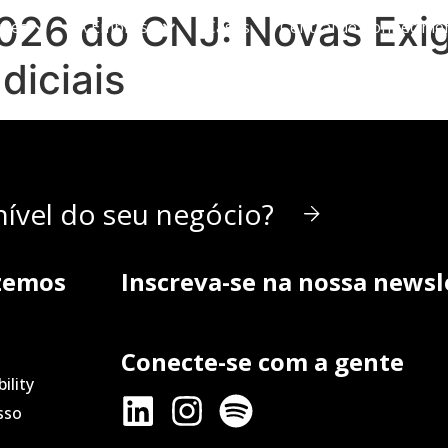
026 do CNJ: Novas Exig
ções
A Empresa
Cases
Central de Conhecime
diciais
ível do seu negócio?
zemos
Inscreva-se na nossa newsl
Conecte-se com a gente
ility
sso