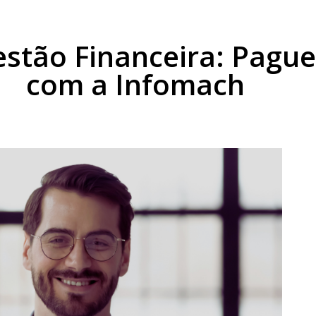
ções
A Empresa
Cases
Central de Conhecime
stão Financeira: Pagu
com a Infomach