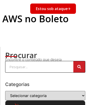
nto
Estou sob ataque
Eventos
e AWS no Boleto
Procurar
Encontre o conteúdo que deseja
Categorias