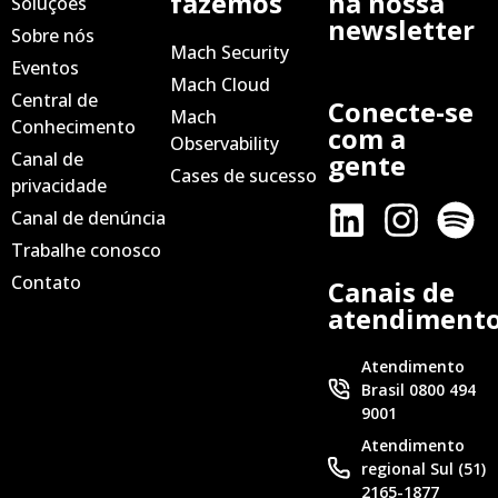
fazemos
na nossa
Soluções
newsletter
Sobre nós
Mach Security
Eventos
Mach Cloud
Central de
Conecte-se
Mach
Conhecimento
com a
Observability
Canal de
gente
Cases de sucesso
privacidade
Canal de denúncia
Trabalhe conosco
Contato
Canais de
atendiment
Atendimento
Brasil 0800 494
9001
Atendimento
regional Sul (51)
2165-1877