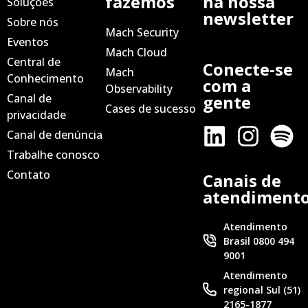
fazemos
na nossa
Soluções
newsletter
Sobre nós
Mach Security
Eventos
Mach Cloud
Central de
Conecte-se
Mach
Conhecimento
com a
Observability
Canal de
gente
Cases de sucesso
privacidade
Canal de denúncia
Trabalhe conosco
Contato
Canais de
atendiment
Atendimento
Brasil 0800 494
9001
Atendimento
regional Sul (51)
2165-1877