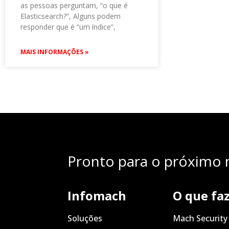
as pessoas perguntam, “o que é
Elasticsearch?”, Alguns podem
responder que é “um índice”,
MAIS INFORMAÇÕES »
Pronto para o próximo n
Infomach
O que fa
Soluções
Mach Security