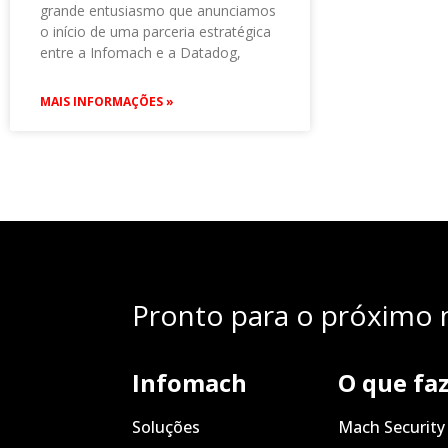
grande entusiasmo que anunciamos
o início de uma parceria estratégica
entre a Infomach e a Datadog,
MAIS INFORMAÇÕES »
Pronto para o próximo n
Infomach
O que fa
Soluções
Mach Security