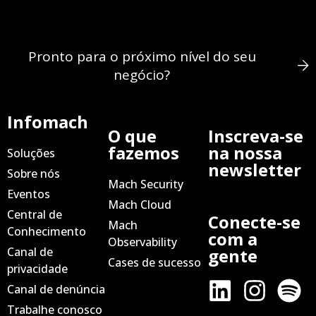
Pronto para o próximo nível do seu
negócio?
Infomach
O que
Inscreva-se
fazemos
na nossa
Soluções
newsletter
Sobre nós
Mach Security
Eventos
Mach Cloud
Central de
Conecte-se
Mach
Conhecimento
com a
Observability
Canal de
gente
Cases de sucesso
privacidade
Canal de denúncia
Trabalhe conosco