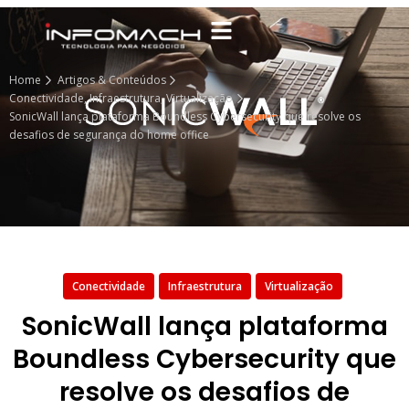
Home
Artigos & Conteúdos
Conectividade
,
Infraestrutura
,
Virtualização
SonicWall lança plataforma Boundless Cybersecurity que resolve os
desafios de segurança do home office
Conectividade
Infraestrutura
Virtualização
SonicWall lança plataforma
Boundless Cybersecurity que
resolve os desafios de