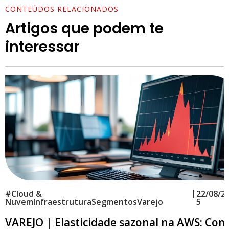
CONTEÚDOS RELACIONADOS
Artigos que podem te
interessar
|
#
Cloud &
22/08/2
Nuvem
Infraestrutura
Segmentos
Varejo
5
VAREJO | Elasticidade sazonal na AWS: Co