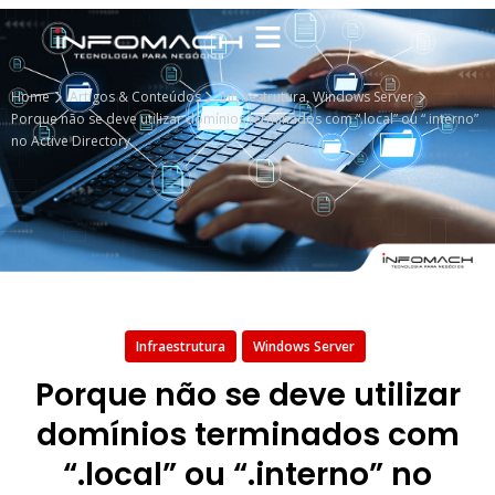
Home
Artigos & Conteúdos
Infraestrutura
,
Windows Server
Porque não se deve utilizar domínios terminados com “.local” ou “.interno”
no Active Directory
Infraestrutura
Windows Server
Porque não se deve utilizar
domínios terminados com
“.local” ou “.interno” no