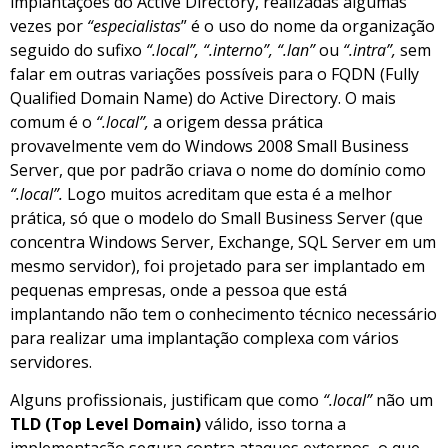
implantações do Active Directory, realizadas algumas
vezes por
“especialistas
” é o uso do nome da organização
seguido do sufixo
“.local”, “.interno”, “.lan”
ou
“.intra”,
sem
falar em outras variações possíveis para o FQDN (Fully
Qualified Domain Name) do Active Directory. O mais
comum é o
“.local”,
a origem dessa prática
provavelmente vem do Windows 2008 Small Business
Server, que por padrão criava o nome do domínio como
“.local”.
Logo muitos acreditam que esta é a melhor
prática, só que o modelo do Small Business Server (que
concentra Windows Server, Exchange, SQL Server em um
mesmo servidor), foi projetado para ser implantado em
pequenas empresas, onde a pessoa que está
implantando não tem o conhecimento técnico necessário
para realizar uma implantação complexa com vários
servidores.
Alguns profissionais, justificam que como
“.local”
não um
TLD (Top Level Domain)
válido, isso torna a