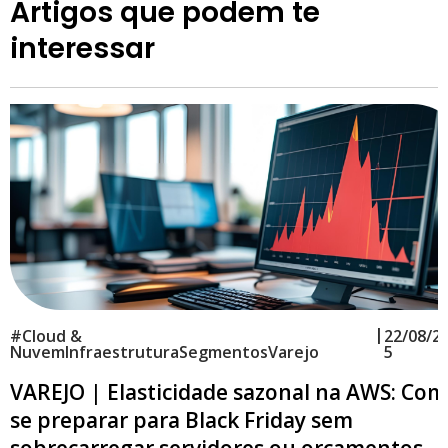
Artigos que podem te
interessar
|
#
Cloud &
22/08/2
Nuvem
Infraestrutura
Segmentos
Varejo
5
VAREJO | Elasticidade sazonal na AWS: Co
se preparar para Black Friday sem
sobrecarregar servidores ou orçamentos