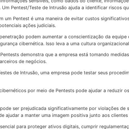
formações sensíveis, como dados do cliente, informações 
Um Pentest/Teste de Intrusão ajuda a identificar riscos
em um Pentest é uma maneira de evitar custos significativ
otenciais ações judiciais.
e penetração podem aumentar a conscientização da equipe d
urança cibernética. Isso leva a uma cultura organizacional
 Pentests demonstra que a empresa está tomando medidas pr
parceiros de negócios.
 Testes de Intrusão, uma empresa pode testar seus procedi
bernéticos por meio de Pentests pode ajudar a reduzir os r
pode ser prejudicada significativamente por violações de 
 ajudar a manter uma imagem positiva junto aos clientes 
cial para proteger ativos digitais, cumprir regulamentaçõ