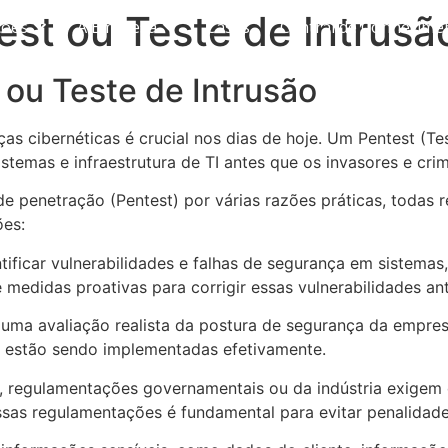
est ou Teste de Intrusã
ções
A Empresa
Cases
Central de Conhecime
 ou Teste de Intrusão
ças cibernéticas é crucial nos dias de hoje. Um Pentest (
istemas e infraestrutura de TI antes que os invasores e crim
 penetração (Pentest) por várias razões práticas, todas 
ões:
ificar vulnerabilidades e falhas de segurança em sistemas, 
medidas proativas para corrigir essas vulnerabilidades an
uma avaliação realista da postura de segurança da empre
a estão sendo implementadas efetivamente.
, regulamentações governamentais ou da indústria exigem
sas regulamentações é fundamental para evitar penalidades