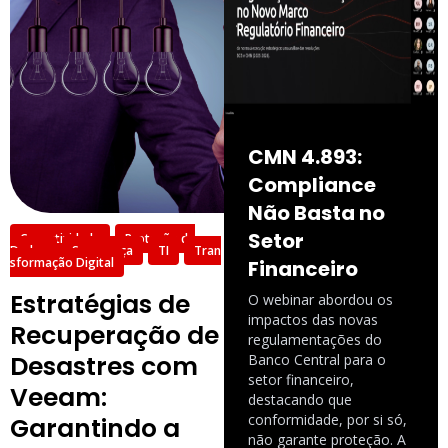
CMN 4.893:
Compliance
Não Basta no
Setor
Conectividade
Proteção de
Dados
Segurança
TI
Tran
sformação Digital
Financeiro
Estratégias de
O webinar abordou os
impactos das novas
Recuperação de
regulamentações do
Desastres com
Banco Central para o
setor financeiro,
Veeam:
destacando que
conformidade, por si só,
Garantindo a
não garante proteção. A