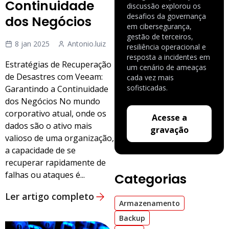
Continuidade
discussão explorou os
desafios da governança
dos Negócios
em cibersegurança,
gestão de terceiros,
8 jan 2025
Antonio.luiz
resiliência operacional e
resposta a incidentes em
Estratégias de Recuperação
um cenário de ameaças
de Desastres com Veeam:
cada vez mais
sofisticadas.
Garantindo a Continuidade
dos Negócios No mundo
corporativo atual, onde os
Acesse a
dados são o ativo mais
gravação
valioso de uma organização,
a capacidade de se
recuperar rapidamente de
falhas ou ataques é...
Categorias
Ler artigo completo
Armazenamento
Backup