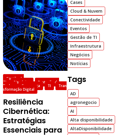
Cases
Cloud & Nuvem
Conectividade
Eventos
Gestão de TI
Infraestrutura
Negócios
Notícias
Tags
Gestão de
TI
Negócios
Proteção de
Dados
Segurança
TI
Tran
sformação Digital
AD
Resiliência
agronegocio
Cibernética:
AI
Estratégias
Alta disponibilidade
Essenciais para
AltaDisponibilidade