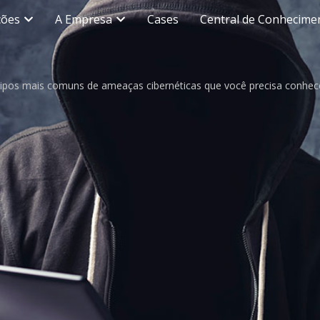
ções
A Empresa
Cases
Central de Conhecime
tipos mais comuns de ameaças cibernéticas que você precisa conhec