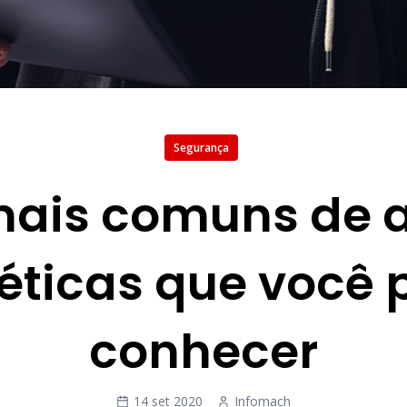
Segurança
 mais comuns de
éticas que você 
conhecer
14 set 2020
Infomach