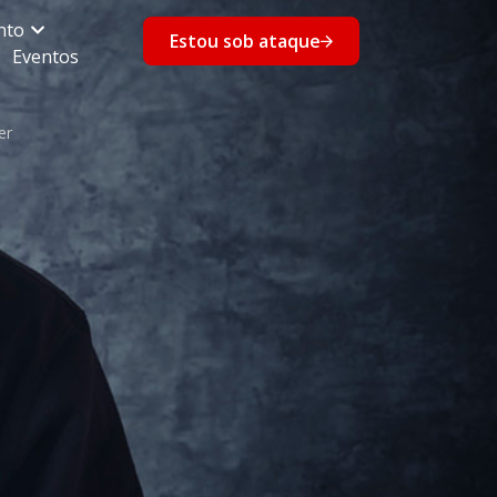
nto
Estou sob ataque
Eventos
er