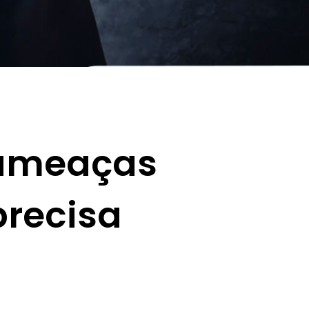
 ameaças
precisa