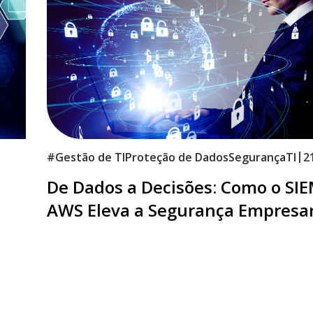
|
5
#
Gestão de TI
Proteção de Dados
Segurança
TI
2
De Dados a Decisões: Como o SI
AWS Eleva a Segurança Empresar