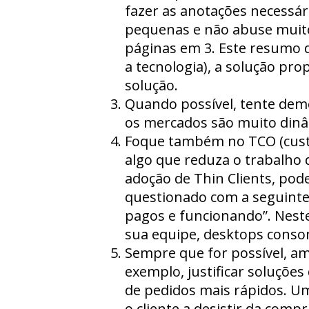
fazer as anotações necessári
pequenas e não abuse muito
páginas em 3. Este resumo d
a tecnologia), a solução pro
solução.
Quando possível, tente demo
os mercados são muito dinâ
Foque também no TCO (custo 
algo que reduza o trabalho d
adoção de Thin Clients, pode
questionado com a seguinte 
pagos e funcionando”. Neste
sua equipe, desktops conso
Sempre que for possível, a
exemplo, justificar soluçõ
de pedidos mais rápidos. Um
o cliente a desistir da com