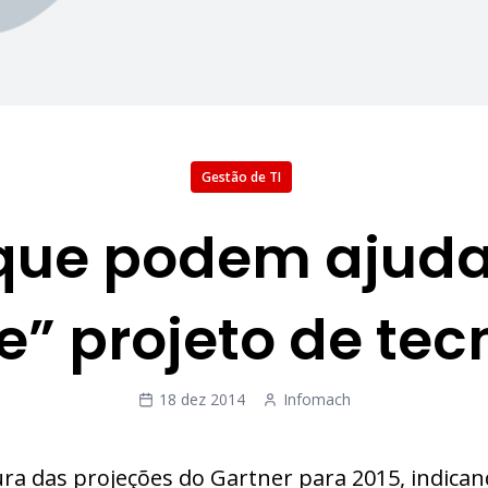
Gestão de TI
 que podem ajuda
e” projeto de tec
18 dez 2014
Infomach
tura das projeções do Gartner para 2015, indica