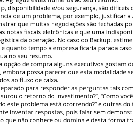
p, disponibilidade e/ou segurança, são difíce
ncia de um problema, por exemplo, justificar a 
onstrar que muitas negociações são fechadas po
s notas fiscais eletrônicas e que uma indisponib
ogística da operação. No caso do Backup, estime
 e quanto tempo a empresa ficaria parada caso 
lua no seu resumo.
da opção de compra alguns executivos gostam d
s, embora possa parecer que esta modalidade se
ados ao fluxo de caixa.
 preparado para responder as perguntas tais com
urou o retorno do investimento?”, “Como você 
o este problema está ocorrendo?” e outras do ti
 tente inventar respostas, pois falar sem demon
lgo que não conhece ou domina e desta forma tr