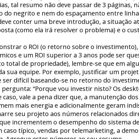
as, tal resumo não deve passar de 3 páginas, nã
 do negrito e nem do espaçamento entre linha
eve conter uma breve introdução, a situação a
posta (como ela irá resolver o problema) e o cu
nstrar o ROI (o retorno sobre o investimento)
micos e um ROI superior a 3 anos pode ser que
total de propriedade), lembre-se que em algun
a sua equipe. Por exemplo, justificar um projet
 ser difícil baseando-se no retorno do investim
pergunta: “Porque vou investir nisto? Os desk
 caso, vale a pena dizer que, a manutenção do
mem mais energia e adicionalmente geram indis
marre seu projeto aos números relacionados dir
es que incrementem o desempenho do sistema de
 caso típico, vendas por telemarketing, a demo
pra. Agregue estes números ao seu resumo.