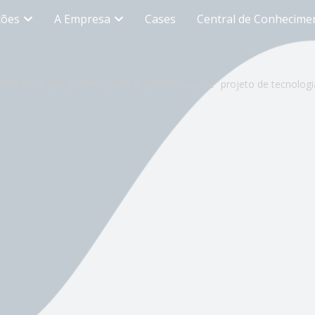
ções
A Empresa
Cases
Central de Conhecime
Oito dicas que podem ajudar a aprovar “aquele” projeto de tecnologi