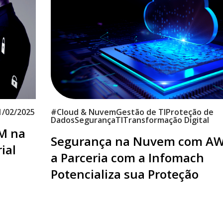
1/02/2025
#
Cloud & Nuvem
Gestão de TI
Proteção de
Dados
Segurança
TI
Transformação Digital
EM na
Segurança na Nuvem com AW
ial
a Parceria com a Infomach
Potencializa sua Proteção