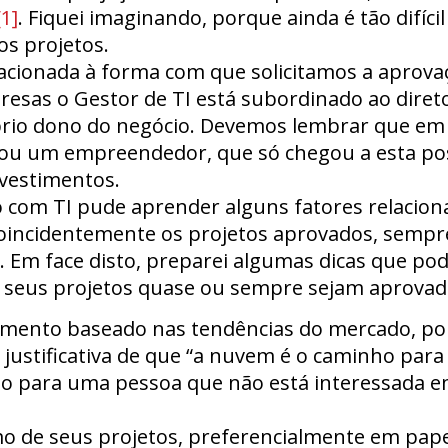
[1]
. Fiquei imaginando, porque ainda é tão difíci
os projetos.
elacionada à forma com que solicitamos a aprovaç
sas o Gestor de TI está subordinado ao diretor 
prio dono do negócio. Devemos lembrar que em
r ou um empreendedor, que só chegou a esta po
nvestimentos.
 com TI pude aprender alguns fatores relacion
Coincidentemente os projetos aprovados, semp
Em face disto, preparei algumas dicas que po
e seus projetos quase ou sempre sejam aprovad
mento baseado nas tendências do mercado, por
justificativa de que “a nuvem é o caminho par
lgo para uma pessoa que não está interessada 
 de seus projetos, preferencialmente em pape