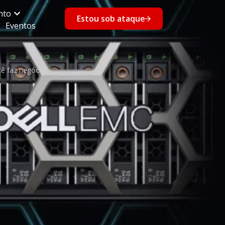
nto
Estou sob ataque
Eventos
ê faz negócios