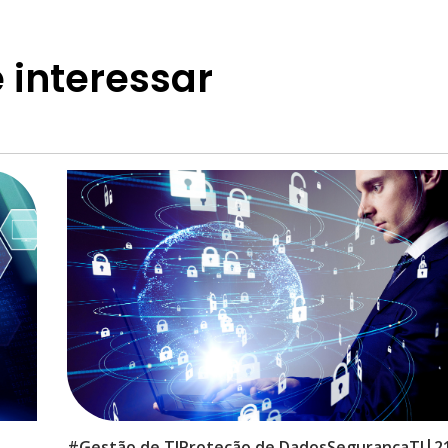
 interessar
|
5
#
Gestão de TI
Proteção de Dados
Segurança
TI
2