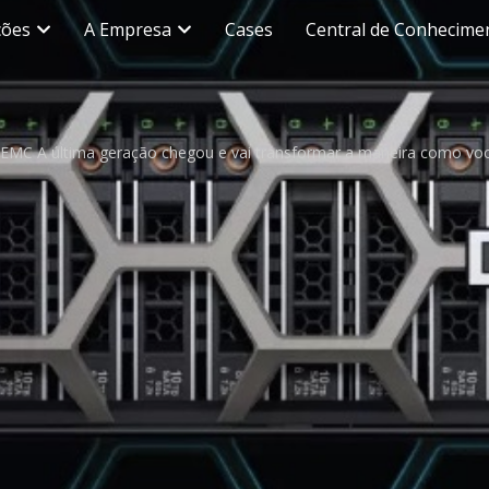
ções
A Empresa
Cases
Central de Conhecime
 EMC A última geração chegou e vai transformar a maneira como voc