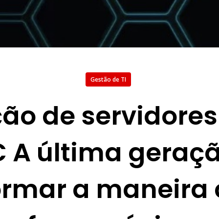
Gestão de TI
ão de servidore
C A última geraç
formar a maneira