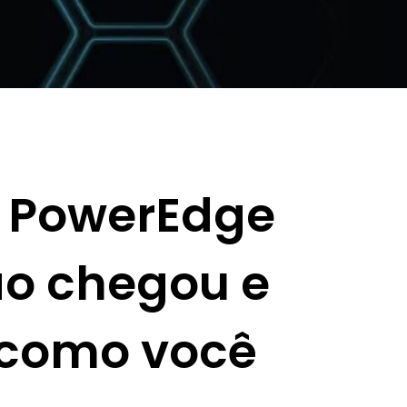
s PowerEdge
ão chegou e
 como você