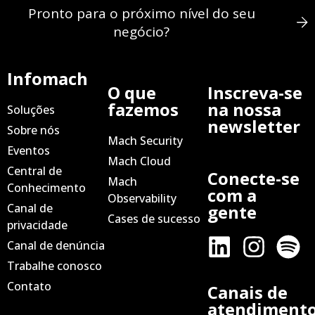
Pronto para o próximo nível do seu
negócio?
Infomach
O que
Inscreva-se
fazemos
na nossa
Soluções
newsletter
Sobre nós
Mach Security
Eventos
Mach Cloud
Central de
Conecte-se
Mach
Conhecimento
com a
Observability
Canal de
gente
Cases de sucesso
privacidade
Canal de denúncia
Trabalhe conosco
Contato
Canais de
atendiment