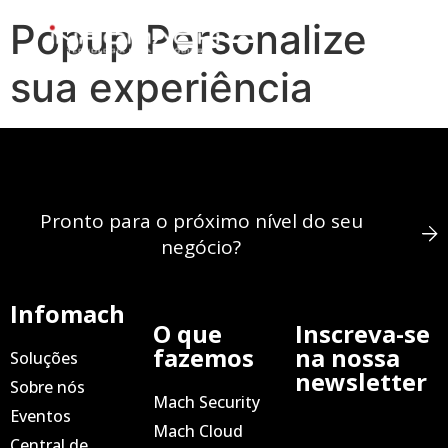
Popup Personalize
sua experiência
Central de Conhecimento
Pronto para o próximo nível do seu
negócio?
Infomach
O que
Inscreva-se
fazemos
na nossa
Soluções
newsletter
Sobre nós
Mach Security
Eventos
Mach Cloud
Central de