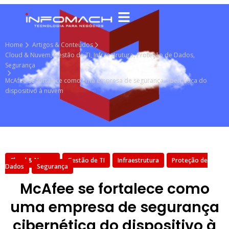
Home
Artigos & Conteúdos
Cloud & Nuvem
,
Gestão de TI
,
Infraestrutura
,
Proteção de Dados
,
Segurança
McAfee se fortalece como uma empresa de segurança cibernética do
dispositivo à nuvem
Cloud & Nuvem
Gestão de TI
Infraestrutura
Proteção de
Dados
Segurança
McAfee se fortalece como
uma empresa de segurança
cibernética do dispositivo à