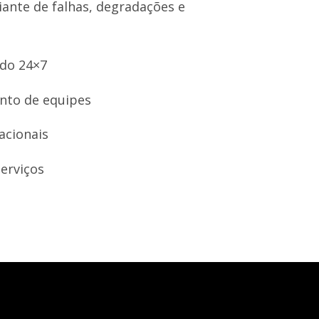
iante de falhas, degradações e
ado 24×7
nto de equipes
acionais
serviços