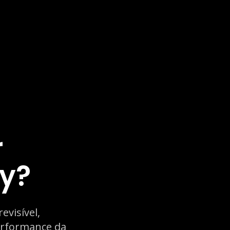
r
ty?
visível,
erformance da