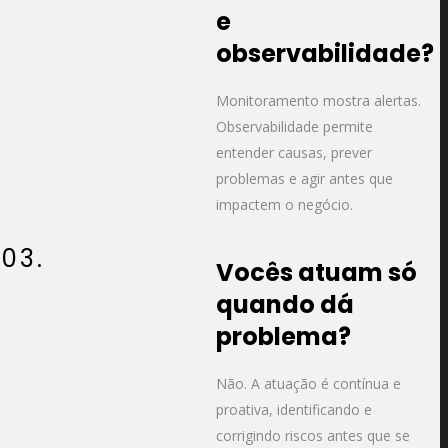
e
observabilidade?
Monitoramento mostra alertas.
Observabilidade permite
entender causas, prever
problemas e agir antes que
impactem o negócio.
03.
Vocês atuam só
quando dá
problema?
Não. A atuação é contínua e
proativa, identificando e
corrigindo riscos antes que se