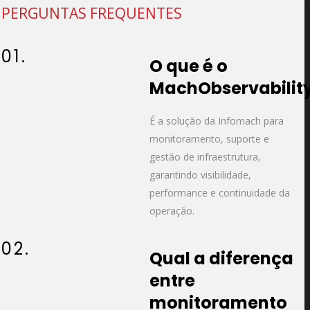
PERGUNTAS FREQUENTES
01.
O que é o
MachObservabilit
É a solução da Infomach para
monitoramento, suporte e
gestão de infraestrutura,
garantindo visibilidade,
performance e continuidade da
operação.
02.
Qual a diferença
entre
monitoramento