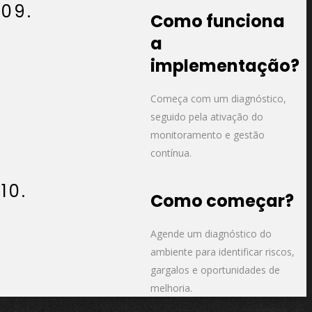
09.
Como funciona
a
implementação?
Começa com um diagnóstico,
seguido pela ativação do
monitoramento e gestão
contínua.
10.
Como começar?
Agende um diagnóstico do
ambiente para identificar riscos,
gargalos e oportunidades de
melhoria.