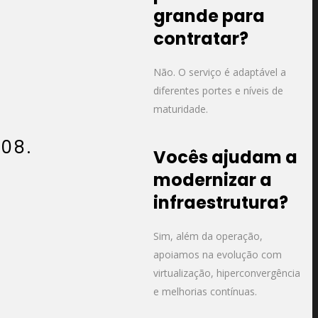
grande para
contratar?
Não. O serviço é adaptável a
diferentes portes e níveis de
maturidade.
08.
Vocês ajudam a
modernizar a
infraestrutura?
Sim, além da operação,
apoiamos na evolução com
virtualização, hiperconvergência
e melhorias contínuas.