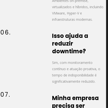
Ambientes on-premise,
virtualizados e híbridos, incluindo
VMware, Hyper-V e
infraestruturas modernas.
06.
Isso ajuda a
reduzir
downtime?
Sim, com monitoramento
contínuo e atuação proativa, o
tempo de indisponibilidade é
significativamente reduzido.
07.
Minha empresa
precisa ser