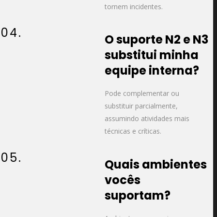
tornem incidentes.
04.
O suporte N2 e N3
substitui minha
equipe interna?
Pode complementar ou
substituir parcialmente,
assumindo atividades mais
técnicas e críticas.
05.
Quais ambientes
vocês
suportam?