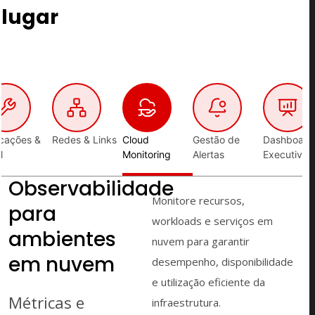
lugar
icações &
Redes & Links
Cloud
Gestão de
Dashboard
M
Monitoring
Alertas
Executivos
Observabilidade
Monitore recursos,
para
workloads e serviços em
ambientes
nuvem para garantir
em nuvem
desempenho, disponibilidade
e utilização eficiente da
Métricas e
infraestrutura.