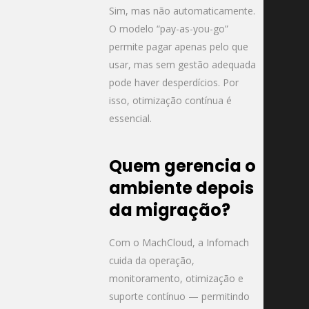
Sim, mas não automaticamente.
O modelo “pay-as-you-go”
permite pagar apenas pelo que
usar, mas sem gestão adequada
pode haver desperdícios. Por
isso, otimização contínua é
essencial.
Quem gerencia o
ambiente depois
da migração?
Com o MachCloud, a Infomach
cuida da operação,
monitoramento, otimização e
suporte contínuo — permitindo