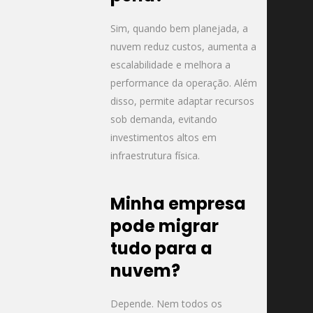
Sim, quando bem planejada, a
nuvem reduz custos, aumenta a
escalabilidade e melhora a
performance da operação. Além
disso, permite adaptar recursos
sob demanda, evitando
investimentos altos em
infraestrutura física.
Minha empresa
pode migrar
tudo para a
nuvem?
Depende. Nem todos os