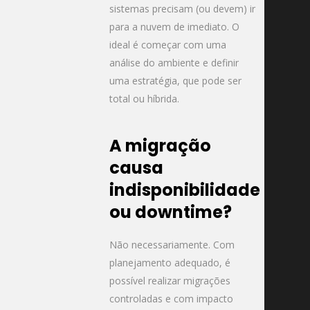
sistemas precisam (ou devem) ir
para a nuvem de imediato. O
ideal é começar com uma
análise do ambiente e definir
uma estratégia, que pode ser
total ou híbrida.
A migração
causa
indisponibilidade
ou downtime?
Não necessariamente. Com
planejamento adequado, é
possível realizar migrações
controladas e com impacto