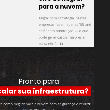
para a nuvem?
Migrar sem estratégia. Muitas
empresas fazem apenas “lift and
shift” sem otimização — o que
pode gerar custos maiores e
baixa eficiência.
Pronto para
calar sua infraestrutura?
a como migrar para a nuvem com segurança e reduzir
custos operacionais.