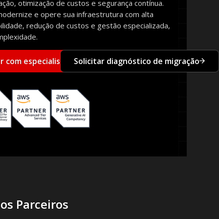
ação, otimização de custos e segurança contínua.
modernize e opere sua infraestrutura com alta
ilidade, redução de custos e gestão especializada,
plexidade.
ar com especialista
Solicitar diagnóstico de migração
os Parceiros