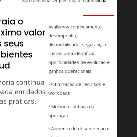
3
Sob Demanda
Orquestração
Operacional
raia o
Avaliamos continuamente
ximo valor
desempenho,
s seus
disponibilidade, segurança e
bientes
custos para identificar
oportunidades de evolução e
oud
ganhos operacionais.
oria contínua
• Otimização de recursos e
eada em dados
workloads
as práticas.
• Melhoria contínua da
operação
• Aumento de desempenho e