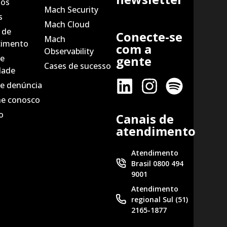
nós
Mach Security
s
Mach Cloud
 de
Conecte-se
Mach
imento
com a
Observability
de
gente
Cases de sucesso
dade
de denúncia
he conosco
o
Canais de
atendimento
Atendimento
Brasil 0800 494
9001
Atendimento
regional Sul (51)
2165-1877