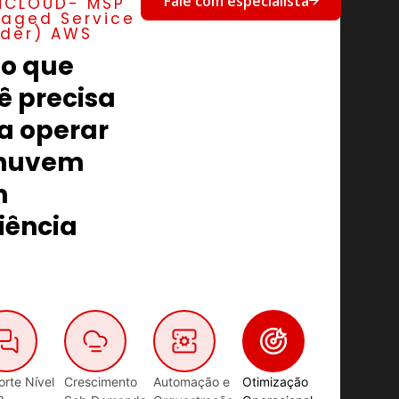
Fale com especialista
HCLOUD- MSP
aged Service
ider) AWS
o que
ê precisa
a operar
 nuvem
m
ciência
rte Nível
Crescimento
Automação e
Otimização