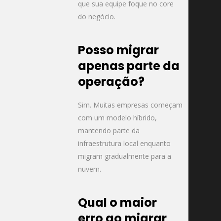
que sua equipe foque no core
do negócio.
Posso migrar
apenas parte da
operação?
Sim. Muitas empresas começam
com um modelo híbrido,
mantendo parte da
infraestrutura local enquanto
migram gradualmente para a
nuvem.
Qual o maior
erro ao migrar