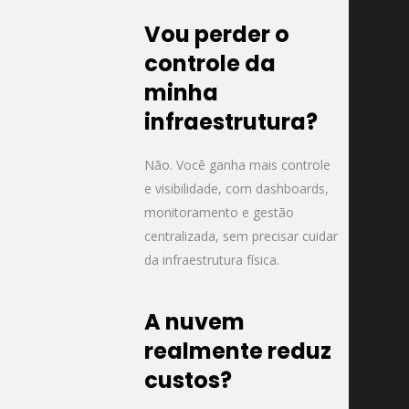
Vou perder o
controle da
minha
infraestrutura?
Não. Você ganha mais controle
e visibilidade, com dashboards,
monitoramento e gestão
centralizada, sem precisar cuidar
da infraestrutura física.
A nuvem
realmente reduz
custos?