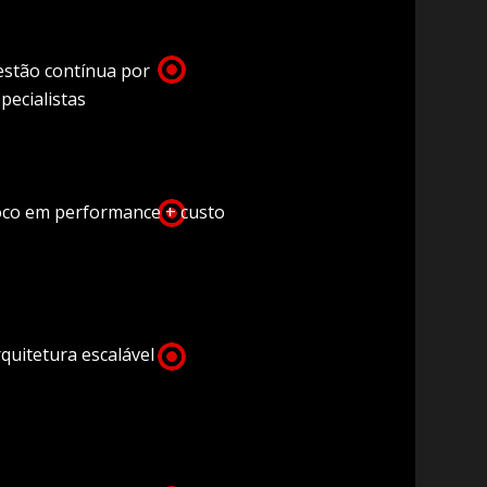
estão contínua por
pecialistas
oco em performance + custo
quitetura escalável