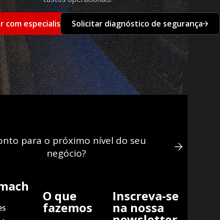
ar com especialista
Solicitar diagnóstico de segurança
onto para o próximo nível do seu
negócio?
omach
O que
Inscreva-se
fazemos
na nossa
es
newsletter