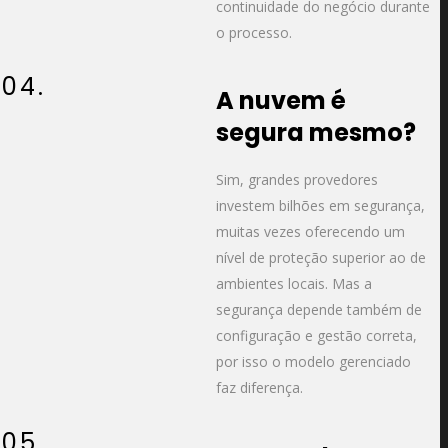
continuidade do negócio durante
o processo.
04.
A nuvem é
segura mesmo?
Sim, grandes provedores
investem bilhões em segurança,
muitas vezes oferecendo um
nível de proteção superior ao de
ambientes locais. Mas a
segurança depende também de
configuração e gestão correta,
por isso o modelo gerenciado
faz diferença.
05.