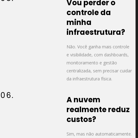
Vou perder o
controle da
minha
infraestrutura?
Não. Você ganha mais controle
e visibilidade, com dashboards,
monitoramento e gestão
centralizada, sem precisar cuidar
da infraestrutura física.
06.
A nuvem
realmente reduz
custos?
Sim, mas não automaticamente.