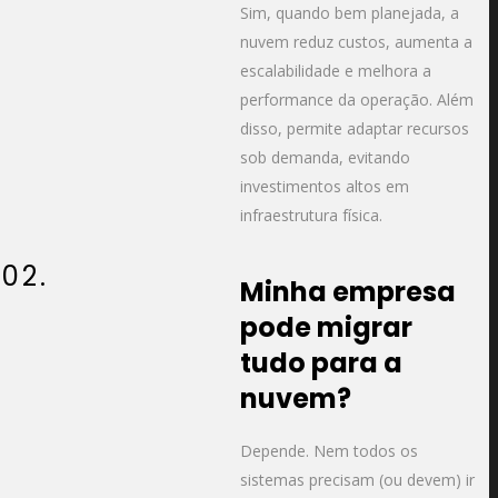
Sim, quando bem planejada, a
nuvem reduz custos, aumenta a
escalabilidade e melhora a
performance da operação. Além
disso, permite adaptar recursos
sob demanda, evitando
investimentos altos em
infraestrutura física.
02.
Minha empresa
pode migrar
tudo para a
nuvem?
Depende. Nem todos os
sistemas precisam (ou devem) ir