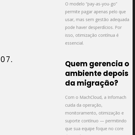
O modelo “pay-as-you-go”
permite pagar apenas pelo que
usar, mas sem gestão adequada
pode haver desperdícios. Por
isso, otimização contínua é
essencial.
07.
Quem gerencia o
ambiente depois
da migração?
Com o MachCloud, a Infomach
cuida da operação,
monitoramento, otimização e
suporte contínuo — permitindo
que sua equipe foque no core