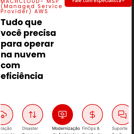
Fale com especialista
MACHCLOUD- MSP
(Managed Service
Provider) AWS
Tudo que
você precisa
para operar
na nuvem
com
eficiência
ração
Disaster
Modernização
FinOps &
Suporte Ní