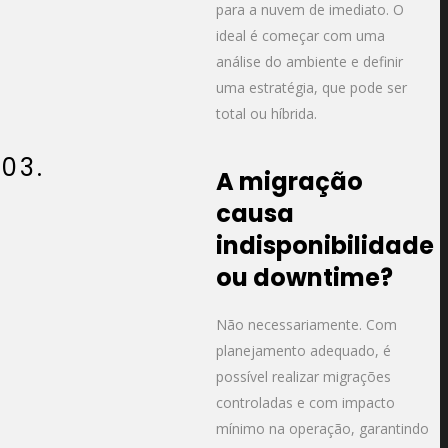
para a nuvem de imediato. O
ideal é começar com uma
análise do ambiente e definir
uma estratégia, que pode ser
total ou híbrida.
03.
A migração
causa
indisponibilidade
ou downtime?
Não necessariamente. Com
planejamento adequado, é
possível realizar migrações
controladas e com impacto
mínimo na operação, garantindo