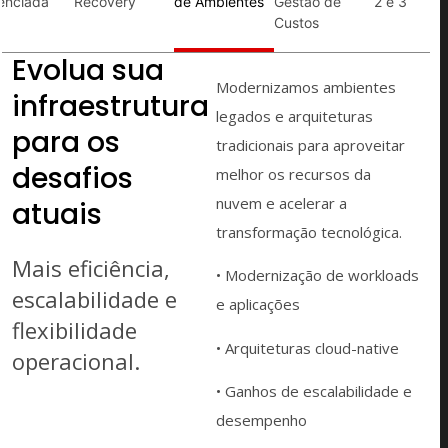
enciada
Recovery
de Ambientes
Gestão de
2 e 3
Custos
Evolua sua
Modernizamos ambientes
infraestrutura
legados e arquiteturas
para os
tradicionais para aproveitar
desafios
melhor os recursos da
nuvem e acelerar a
atuais
transformação tecnológica.
Mais eficiência,
• Modernização de workloads
escalabilidade e
e aplicações
flexibilidade
• Arquiteturas cloud-native
operacional.
• Ganhos de escalabilidade e
desempenho