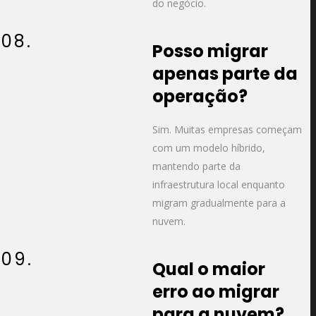
do negócio.
08.
Posso migrar
apenas parte da
operação?
Sim. Muitas empresas começam
com um modelo híbrido,
mantendo parte da
infraestrutura local enquanto
migram gradualmente para a
nuvem.
09.
Qual o maior
erro ao migrar
para a nuvem?