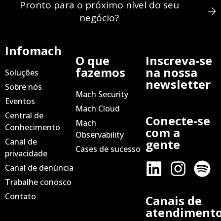
Pronto para o próximo nível do seu
negócio?
Infomach
O que
Inscreva-se
fazemos
na nossa
Soluções
newsletter
Sobre nós
Mach Security
Eventos
Mach Cloud
Central de
Conecte-se
Mach
Conhecimento
com a
Observability
Canal de
gente
Cases de sucesso
privacidade
Canal de denúncia
Trabalhe conosco
Contato
Canais de
atendiment